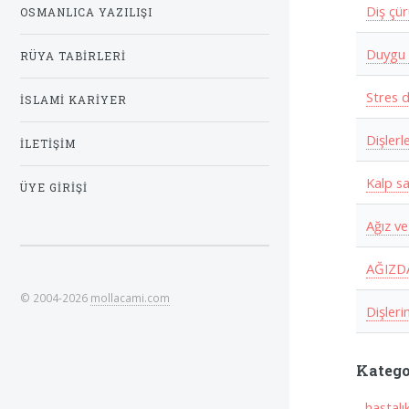
Diş çür
OSMANLICA YAZILIŞI
Duygu 
RÜYA TABIRLERI
Stres d
İSLAMI KARIYER
Dişlerl
İLETIŞIM
Kalp sa
ÜYE GIRIŞI
Ağız ve
AĞIZD
© 2004-2026
mollacami.com
Dişlerin
Katego
-
hastalı