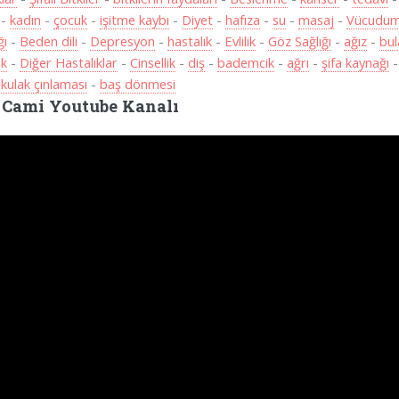
-
kadın
-
çocuk
-
işitme kaybı
-
Diyet
-
hafıza
-
su
-
masaj
-
Vücudum
ğı
-
Beden dili
-
Depresyon
-
hastalık
-
Evlilik
-
Göz Sağlığı
-
ağız
-
bul
ak
-
Diğer Hastalıklar
-
Cinsellik
-
diş
-
bademcik
-
ağrı
-
şifa kaynağı
-
kulak çınlaması
-
baş dönmesi
 Cami Youtube Kanalı