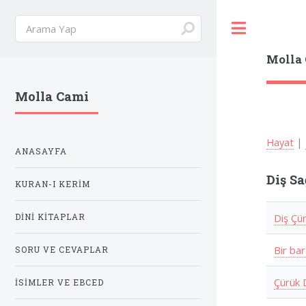
Toggle
Molla
Molla Cami
Hayat
|
ANASAYFA
Diş Sa
KURAN-I KERIM
Diş Çü
DINI KITAPLAR
Bir bar
SORU VE CEVAPLAR
Çürük D
İSIMLER VE EBCED