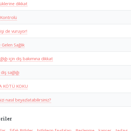
üklerine dikkat
Kontrolü
işi de vuruyor!
e Gelen Sağlık
ğlığı için diş bakımına dikkat
 diş sağlığı
A KÖTÜ KOKU
izi nasıl beyazlatabilirsiniz?
riler
klar
-
Şifalı Bitkiler
-
bitkilerin faydaları
-
Beslenme
-
kanser
-
tedavi