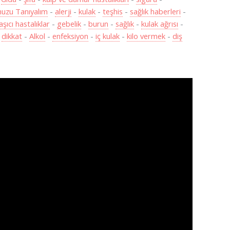
uzu Tanıyalım
-
alerji
-
kulak
-
teşhis
-
sağlık haberleri
-
aşıcı hastalıklar
-
gebelik
-
burun
-
sağlık
-
kulak ağrısı
-
-
dikkat
-
Alkol
-
enfeksiyon
-
iç kulak
-
kilo vermek
-
diş