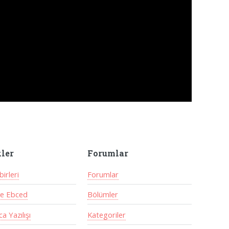
kler
Forumlar
irleri
Forumlar
ve Ebced
Bölümler
a Yazılışı
Kategoriler