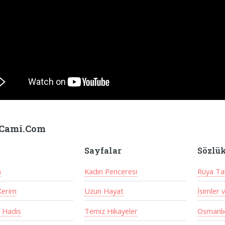
Cami.Com
Sayfalar
Sözlü
a
Kadın Penceresi
Rüya Tab
Kerim
Uzun Hayat
İsimler 
 Hadis
Temiz Hikayeler
Osmanlıc