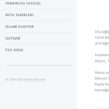
OSMANLICA YAZILIŞI
RÜYA TABIRLERI
İSLAMI KARIYER
Diş sağlı
Cemil Ba
İLETIŞIM
artırdığı
ÜYE GIRIŞI
İnsanları
Başöz, "H
Bunun yan
bilinçsiz
© 2004-2026
mollacami.com
başta ku
hastalığı