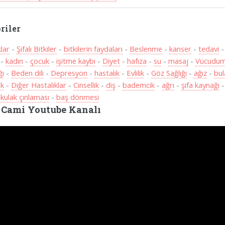
riler
klar
-
Şifalı Bitkiler
-
bitkilerin faydaları
-
Beslenme
-
kanser
-
tedavi
-
kadın
-
çocuk
-
işitme kaybı
-
Diyet
-
hafıza
-
su
-
masaj
-
Vücudum
ğı
-
Beden dili
-
Depresyon
-
hastalık
-
Evlilik
-
Göz Sağlığı
-
ağız
-
bul
ak
-
Diğer Hastalıklar
-
Cinsellik
-
diş
-
bademcik
-
ağrı
-
şifa kaynağı
-
kulak çınlaması
-
baş dönmesi
 Cami Youtube Kanalı