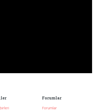
kler
Forumlar
irleri
Forumlar