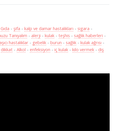
-
Gıda
-
şifa
-
kalp ve damar hastalıkları
-
sigara
-
uzu Tanıyalım
-
alerji
-
kulak
-
teşhis
-
sağlık haberleri
-
aşıcı hastalıklar
-
gebelik
-
burun
-
sağlık
-
kulak ağrısı
-
-
dikkat
-
Alkol
-
enfeksiyon
-
iç kulak
-
kilo vermek
-
diş