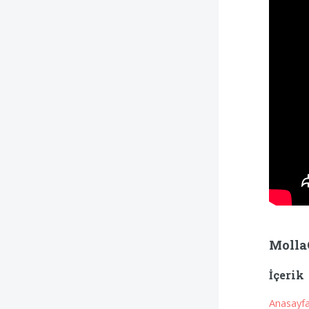
Molla
İçerik
Anasayf