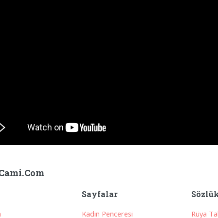
Cami.Com
Sayfalar
Sözlü
a
Kadın Penceresi
Rüya Tab