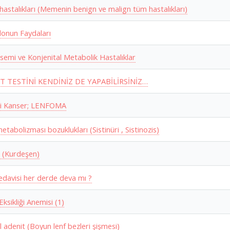
astalıkları (Memenin benign ve malign tüm hastalıkları)
onun Faydaları
semi ve Konjenital Metabolik Hastalıklar
T TESTİNİ KENDİNİZ DE YAPABİLİRSİNİZ…
si Kanser; LENFOMA
metabolizması bozuklukları (Sistinüri , Sistinozis)
r (Kurdeşen)
edavisi her derde deva mı ?
ksikliği Anemisi (1)
l adenit (Boyun lenf bezleri şişmesi)