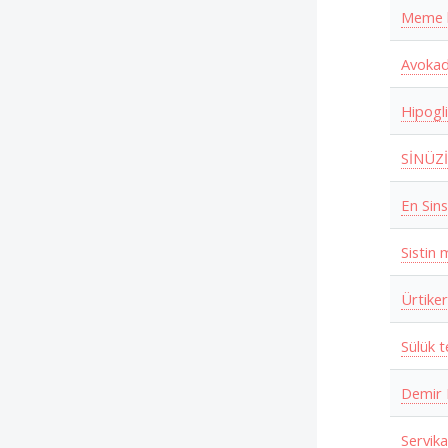
Meme h
Avokad
Hipogli
SİNÜZİ
En Sin
Sistin 
Ürtike
Sülük t
Demir E
Servika