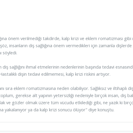
ğına önem verilmediği takdirde, kalp krizi ve eklem romatizması gibi raha
şöz, insanların diş sağlığına önem vermedikleri için zamanla dişlerde
nı söyledi.
n diş sağlığını ihmal etmelerinin nedenlerinin başında tedavi esnasınd
astalıklı dişin tedavi edilmemesi, kalp krizi riskini artıyor.
ı sıra eklem romatizmasına neden olabiliyor. Sağlıksız ve iltihaplı di
 toplum, gerekse alt yapının yetersizliği nedeniyle birçok insan, diş bakı
lak ve gözler olmak üzere tüm vücudu etkilediği gibi, ne yazık ki bi
na yakalanıyor ya da kalp krizi sonucu ölüyor" diye konuştu.