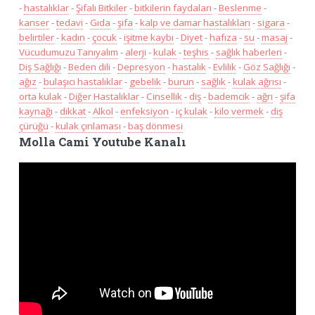
-
hastalıklar
-
Şifalı Bitkiler
-
bitkilerin faydaları
-
Beslenme
-
kanser
-
tedavi
-
Gıda
-
şifa
-
kalp ve damar hastalıkları
-
sigara
-
belirtiler
-
kadın
-
çocuk
-
işitme kaybı
-
Diyet
-
hafıza
-
su
-
masaj
-
Vücudumuzu Tanıyalım
-
alerji
-
kulak
-
teşhis
-
sağlık haberleri
-
Diş Sağlığı
-
Beden dili
-
Depresyon
-
hastalık
-
Evlilik
-
Göz Sağlığı
-
ağız
-
bulaşıcı hastalıklar
-
gebelik
-
burun
-
sağlık
-
kulak ağrısı
-
orta kulak
-
Diğer Hastalıklar
-
Cinsellik
-
diş
-
bademcik
-
ağrı
-
şifa
kaynağı
-
dikkat
-
Alkol
-
enfeksiyon
-
iç kulak
-
kilo vermek
-
diş
çürüğü
-
kulak çınlaması
-
baş dönmesi
Molla Cami Youtube Kanalı