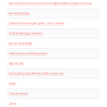
Barotravma (Hava basıncına bağlı kulakta oluşan travma)
Burunda polip
Şankroid (Yumuşak şankr, Ulcus molle)
Gırtlak (larings) kanseri
Burun tıkanıklığı
Adenovirus enfeksiyonları
Ağızda aft
Dış kulak (yolu) iltihabı (Otitis externa)
Anjin
Toksik eritem
Zona