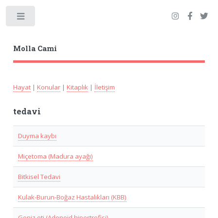
Toggle
Molla Cami
Hayat
|
Konular
|
Kitaplık
|
İletişim
tedavi
Duyma kaybı
Miçetoma (Madura ayağı)
Bitkisel Tedavi
Kulak-Burun-Boğaz Hastalıkları (KBB)
Geniz eti (Adenoid hipertrofisi)