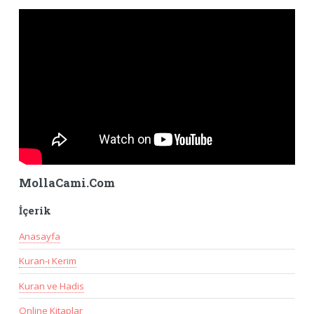
MollaCami.Com
İçerik
Anasayfa
Kuran-ı Kerim
Kuran ve Hadis
Online Kitaplar