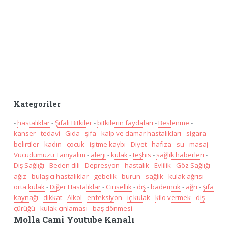
Kategoriler
-
hastalıklar
-
Şifalı Bitkiler
-
bitkilerin faydaları
-
Beslenme
-
kanser
-
tedavi
-
Gıda
-
şifa
-
kalp ve damar hastalıkları
-
sigara
-
belirtiler
-
kadın
-
çocuk
-
işitme kaybı
-
Diyet
-
hafıza
-
su
-
masaj
-
Vücudumuzu Tanıyalım
-
alerji
-
kulak
-
teşhis
-
sağlık haberleri
-
Diş Sağlığı
-
Beden dili
-
Depresyon
-
hastalık
-
Evlilik
-
Göz Sağlığı
-
ağız
-
bulaşıcı hastalıklar
-
gebelik
-
burun
-
sağlık
-
kulak ağrısı
-
orta kulak
-
Diğer Hastalıklar
-
Cinsellik
-
diş
-
bademcik
-
ağrı
-
şifa
kaynağı
-
dikkat
-
Alkol
-
enfeksiyon
-
iç kulak
-
kilo vermek
-
diş
çürüğü
-
kulak çınlaması
-
baş dönmesi
Molla Cami Youtube Kanalı