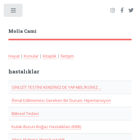
Toggle
Molla Cami
Hayat
|
Konular
|
Kitaplık
|
İletişim
hastalıklar
SİNÜZİT TESTİNİ KENDİNİZ DE YAPABİLİRSİNİZ…
İhmal Edilmemesi Gereken Bir Durum: Hipertansiyon
Bitkisel Tedavi
Kulak-Burun-Boğaz Hastalıkları (KBB)
Ailevi Akdeniz Ateşi hastalığı