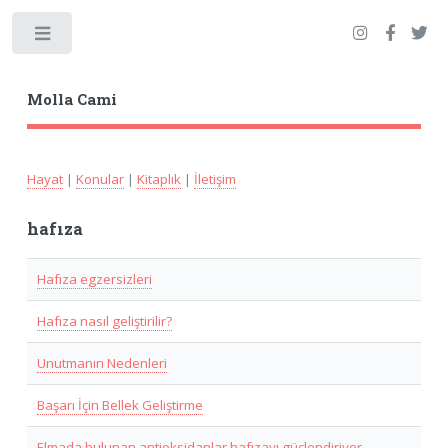
Toggle
Molla Cami
Hayat
|
Konular
|
Kitaplık
|
İletişim
hafıza
Hafıza egzersizleri
Hafıza nasıl geliştirilir?
Unutmanın Nedenleri
Başarı İçin Bellek Geliştirme
Elmada bulunan antioksidanlar hafızayı güçlendiriyor