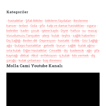
Kategoriler
-
hastalıklar
-
Şifalı Bitkiler
-
bitkilerin faydaları
-
Beslenme
-
kanser
-
tedavi
-
Gıda
-
şifa
-
kalp ve damar hastalıkları
-
sigara
-
belirtiler
-
kadın
-
çocuk
-
işitme kaybı
-
Diyet
-
hafıza
-
su
-
masaj
-
Vücudumuzu Tanıyalım
-
alerji
-
kulak
-
teşhis
-
sağlık haberleri
-
Diş Sağlığı
-
Beden dili
-
Depresyon
-
hastalık
-
Evlilik
-
Göz Sağlığı
-
ağız
-
bulaşıcı hastalıklar
-
gebelik
-
burun
-
sağlık
-
kulak ağrısı
-
orta kulak
-
Diğer Hastalıklar
-
Cinsellik
-
diş
-
bademcik
-
ağrı
-
şifa
kaynağı
-
dikkat
-
Alkol
-
enfeksiyon
-
iç kulak
-
kilo vermek
-
diş
çürüğü
-
kulak çınlaması
-
baş dönmesi
Molla Cami Youtube Kanalı