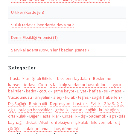
Ürtiker (Kurdeşen)
Sülük tedavisi her derde deva mı ?
Demir Eksikliği Anemisi (1)
Servikal adenit (Boyun lenf bezleri şişmesi)
Kategoriler
-
hastalıklar
-
Şifalı Bitkiler
-
bitkilerin faydaları
-
Beslenme
-
kanser
-
tedavi
-
Gıda
-
şifa
-
kalp ve damar hastalıkları
-
sigara
-
belirtiler
-
kadın
-
çocuk
-
işitme kaybı
-
Diyet
-
hafıza
-
su
-
masaj
-
Vücudumuzu Tanıyalım
-
alerji
-
kulak
-
teşhis
-
sağlık haberleri
-
Diş Sağlığı
-
Beden dili
-
Depresyon
-
hastalık
-
Evlilik
-
Göz Sağlığı
-
ağız
-
bulaşıcı hastalıklar
-
gebelik
-
burun
-
sağlık
-
kulak ağrısı
-
orta kulak
-
Diğer Hastalıklar
-
Cinsellik
-
diş
-
bademcik
-
ağrı
-
şifa
kaynağı
-
dikkat
-
Alkol
-
enfeksiyon
-
iç kulak
-
kilo vermek
-
diş
çürüğü
-
kulak çınlaması
-
baş dönmesi