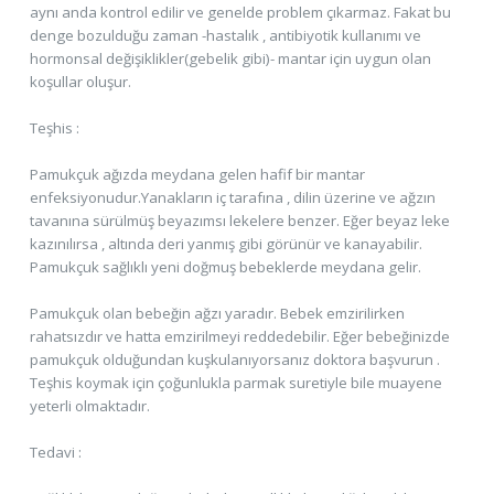
aynı anda kontrol edilir ve genelde problem çıkarmaz. Fakat bu
denge bozulduğu zaman -hastalık , antibiyotik kullanımı ve
hormonsal değişiklikler(gebelik gibi)- mantar için uygun olan
koşullar oluşur.
Teşhis :
Pamukçuk ağızda meydana gelen hafif bir mantar
enfeksiyonudur.Yanakların iç tarafına , dilin üzerine ve ağzın
tavanına sürülmüş beyazımsı lekelere benzer. Eğer beyaz leke
kazınılırsa , altında deri yanmış gibi görünür ve kanayabilir.
Pamukçuk sağlıklı yeni doğmuş bebeklerde meydana gelir.
Pamukçuk olan bebeğin ağzı yaradır. Bebek emzirilirken
rahatsızdır ve hatta emzirilmeyi reddedebilir. Eğer bebeğinizde
pamukçuk olduğundan kuşkulanıyorsanız doktora başvurun .
Teşhis koymak için çoğunlukla parmak suretiyle bile muayene
yeterli olmaktadır.
Tedavi :