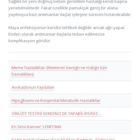
Sağlıklı bir yeni doğmuş bebek genellikle hastalığı kendi başına
yenebilmektedir. Fakat özellikle pamukçuk geniş bir alana
yayılmışsa bazı antimantar ilaçlar iyileşme sürecini hızlandırabilir.
Maya enfeksiyonun kendisi tehlikeli değildir ancak ağrı yapar.
Enden olarak antimantar ilaçlarla tedavi edilmezse
komplikasyon görülür.
Meme hastalıkları (Memenin benign ve malign tüm
hastalıkları)
Avokadonun Faydaları
Hipoglisemi ve Konjenital Metabolik Hastalıklar
SİNÜZİT TESTİNİ KENDİNİZ DE YAPABİLİRSİNİZ…
En Sinsi Kanser; LENFOMA
Sistin metabolizması bozuklukları (Sistinüri , Sistinozis)