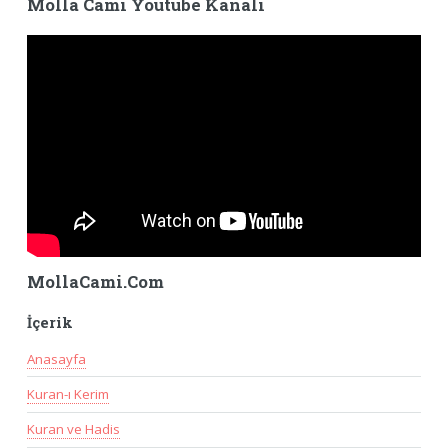
Molla Cami Youtube Kanalı
MollaCami.Com
İçerik
Anasayfa
Kuran-ı Kerim
Kuran ve Hadis