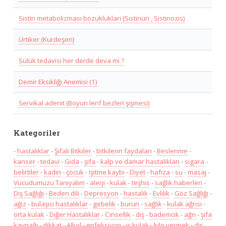
Sistin metabolizması bozuklukları (Sistinüri , Sistinozis)
Ürtiker (Kurdeşen)
Sülük tedavisi her derde deva mı ?
Demir Eksikliği Anemisi (1)
Servikal adenit (Boyun lenf bezleri şişmesi)
Kategoriler
-
hastalıklar
-
Şifalı Bitkiler
-
bitkilerin faydaları
-
Beslenme
-
kanser
-
tedavi
-
Gıda
-
şifa
-
kalp ve damar hastalıkları
-
sigara
-
belirtiler
-
kadın
-
çocuk
-
işitme kaybı
-
Diyet
-
hafıza
-
su
-
masaj
-
Vücudumuzu Tanıyalım
-
alerji
-
kulak
-
teşhis
-
sağlık haberleri
-
Diş Sağlığı
-
Beden dili
-
Depresyon
-
hastalık
-
Evlilik
-
Göz Sağlığı
-
ağız
-
bulaşıcı hastalıklar
-
gebelik
-
burun
-
sağlık
-
kulak ağrısı
-
orta kulak
-
Diğer Hastalıklar
-
Cinsellik
-
diş
-
bademcik
-
ağrı
-
şifa
kaynağı
-
dikkat
-
Alkol
-
enfeksiyon
-
iç kulak
-
kilo vermek
-
diş