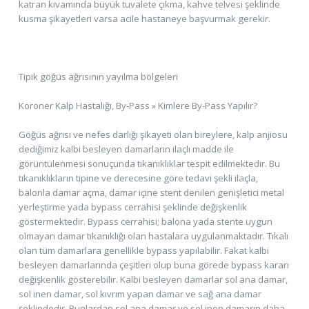
katran kıvamında büyük tuvalete çıkma, kahve telvesi şeklinde
kusma şikayetleri varsa acile hastaneye başvurmak gerekir.
Tipik göğüs ağrısının yayılma bölgeleri
Koroner Kalp Hastalığı, By-Pass » Kimlere By-Pass Yapılır?
Göğüs ağrısı ve nefes darlığı şikayeti olan bireylere, kalp anjiosu
dediğimiz kalbi besleyen damarların ilaçlı madde ile
görüntülenmesi sonuçunda tıkanıklıklar tespit edilmektedir. Bu
tıkanıklıkların tipine ve derecesine göre tedavi şekli ilaçla,
balonla damar açma, damar içine stent denilen genişletici metal
yerleştirme yada bypass cerrahisi şeklinde değişkenlik
göstermektedir. Bypass cerrahisi; balona yada stente uygun
olmayan damar tıkanıklığı olan hastalara uygulanmaktadır. Tıkalı
olan tüm damarlara genellikle bypass yapılabilir. Fakat kalbi
besleyen damarlarında çeşitleri olup buna görede bypass kararı
değişkenlik gösterebilir. Kalbi besleyen damarlar sol ana damar,
sol inen damar, sol kıvrım yapan damar ve sağ ana damar
şeklindedir. Bunlardan sol ana damar ve sol inen damarın daha