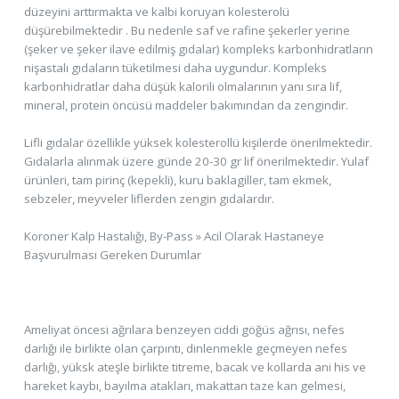
düzeyini arttırmakta ve kalbi koruyan kolesterolü
düşürebilmektedir . Bu nedenle saf ve rafine şekerler yerine
(şeker ve şeker ilave edilmiş gıdalar) kompleks karbonhidratların
nişastalı gıdaların tüketilmesi daha uygundur. Kompleks
karbonhidratlar daha düşük kalorili olmalarının yanı sıra lif,
mineral, protein öncüsü maddeler bakımından da zengindir.
Lifli gıdalar özellikle yüksek kolesterollü kişilerde önerilmektedir.
Gıdalarla alınmak üzere günde 20-30 gr lif önerilmektedir. Yulaf
ürünleri, tam pirinç (kepekli), kuru baklagiller, tam ekmek,
sebzeler, meyveler liflerden zengin gıdalardır.
Koroner Kalp Hastalığı, By-Pass » Acil Olarak Hastaneye
Başvurulması Gereken Durumlar
Ameliyat öncesi ağrılara benzeyen ciddi göğüs ağrısı, nefes
darlığı ile birlikte olan çarpıntı, dinlenmekle geçmeyen nefes
darlığı, yüksk ateşle birlikte titreme, bacak ve kollarda ani his ve
hareket kaybı, bayılma atakları, makattan taze kan gelmesi,