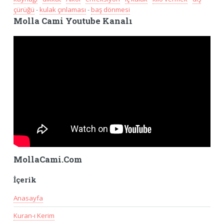
çürüğü
-
kulak çınlaması
-
baş dönmesi
Molla Cami Youtube Kanalı
MollaCami.Com
İçerik
Anasayfa
Kuran-ı Kerim