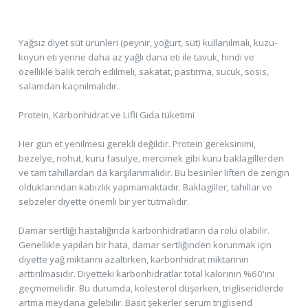
Yağsız diyet süt ürünleri (peynir, yoğurt, süt) kullanılmalı, kuzu-
koyun eti yerine daha az yağlı dana eti ile tavuk, hindi ve
özellikle balık tercih edilmeli, sakatat, pastırma, sucuk, sosis,
salamdan kaçınılmalıdır.
Protein, Karbonhidrat ve Lifli Gıda tüketimi
Her gün et yenilmesi gerekli değildir. Protein gereksinimi,
bezelye, nohut, kuru fasulye, mercimek gibi kuru baklagillerden
ve tam tahıllardan da karşılanmalıdır. Bu besinler liften de zengin
olduklarından kabızlık yapmamaktadır. Baklagiller, tahıllar ve
sebzeler diyette önemli bir yer tutmalıdır.
Damar sertliği hastalığında karbonhidratların da rolü olabilir.
Genellikle yapılan bir hata, damar sertliğinden korunmak için
diyette yağ miktarını azaltırken, karbonhidrat miktarının
arttırılmasıdır. Diyetteki karbonhidratlar total kalorinin %60'ını
geçmemelidir. Bu durumda, kolesterol düşerken, trigliseridlerde
artma meydana gelebilir. Basit şekerler serum trigliserid