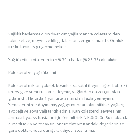
Sağlıklı beslenmek için diyet katı yağlardan ve kolesterolden
fakir; sebze, meyve ve lifli gıdalardan zengin olmalıdır. Günlük
tuz kullanımı 6 g'ı geçmemelidir.
Yağ tüketimi total enerjinin %30'u kadar (%25-35) olmalıdır.
Kolesterol ve yağ tüketimi
Kolesterol miktarı yüksek besinler, sakatat (beyin, ciğer, böbrek),
tereyağ ve yumurta sarısı doymuş yağlardan da zengin olan
gıdalardır. Haftada 1 yumurta sarsından fazla yemeyiniz.
Yemeklerinizde doymamış yağ grubundan olan bitkisel yağları;
ayçiçeği ve soya yağı tercih ediniz. Kan kolesterol seviyesinin
artması bypass hastaları için önemli risk faktörüdür. Bu maksatla
düzenli takip ve tedavsini önermekteyiz.Kandaki değerlerinize
göre doktorunuza danışarak diyet listesi alınız.