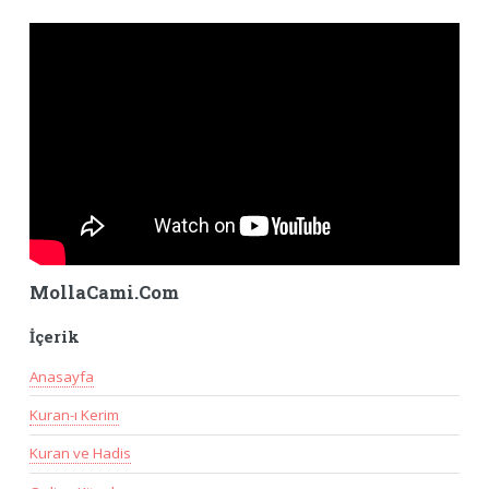
MollaCami.Com
İçerik
Anasayfa
Kuran-ı Kerim
Kuran ve Hadis