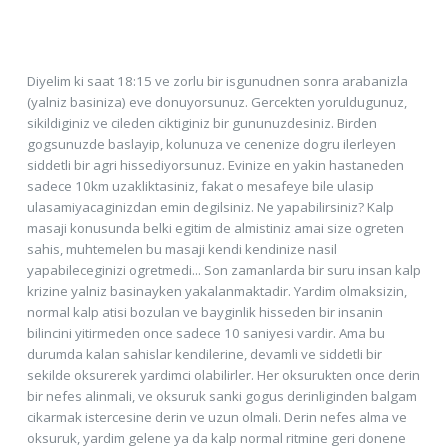
Diyelim ki saat 18:15 ve zorlu bir isgunudnen sonra arabanizla
(yalniz basiniza) eve donuyorsunuz. Gercekten yoruldugunuz,
sikildiginiz ve cileden ciktiginiz bir gununuzdesiniz. Birden
gogsunuzde baslayip, kolunuza ve cenenize dogru ilerleyen
siddetli bir agri hissediyorsunuz. Evinize en yakin hastaneden
sadece 10km uzakliktasiniz, fakat o mesafeye bile ulasip
ulasamiyacaginizdan emin degilsiniz. Ne yapabilirsiniz? Kalp
masaji konusunda belki egitim de almistiniz amai size ogreten
sahis, muhtemelen bu masaji kendi kendinize nasil
yapabileceginizi ogretmedi... Son zamanlarda bir suru insan kalp
krizine yalniz basinayken yakalanmaktadir. Yardim olmaksizin,
normal kalp atisi bozulan ve bayginlik hisseden bir insanin
bilincini yitirmeden once sadece 10 saniyesi vardir. Ama bu
durumda kalan sahislar kendilerine, devamli ve siddetli bir
sekilde oksurerek yardimci olabilirler. Her oksurukten once derin
bir nefes alinmali, ve oksuruk sanki gogus derinliginden balgam
cikarmak istercesine derin ve uzun olmali. Derin nefes alma ve
oksuruk, yardim gelene ya da kalp normal ritmine geri donene