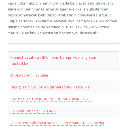
kadar, durmaksizin her iki saniyede bir olacak sekilde devam
etmelidir. Derin nefes alma akcigerlere oksijen ulastirirken,
oksuruk hareketi kalbi sikistirarak kanin dolasimini surdurur.
Kalp uzerindeki sikistirma hareketi ayni zamanda kalbin normal
ritmine donmesine de yardimci olur. Bu sekilde, kalp krizine
maruz kalan kisi, kendisini bir hastaneye ulastirabilir.
Meme hastalıkları (Memenin benign ve malign tüm
hastalıkları)
Avokadonun Faydaları
Hipoglisemi ve Konjenital Metabolik Hastalıklar
SİNÜZİT TESTİNİ KENDİNİZ DE YAPABİLİRSİNİZ…
En Sinsi Kanser; LENFOMA
Sistin metabolizması bozuklukları (Sistinüri , Sistinozis)