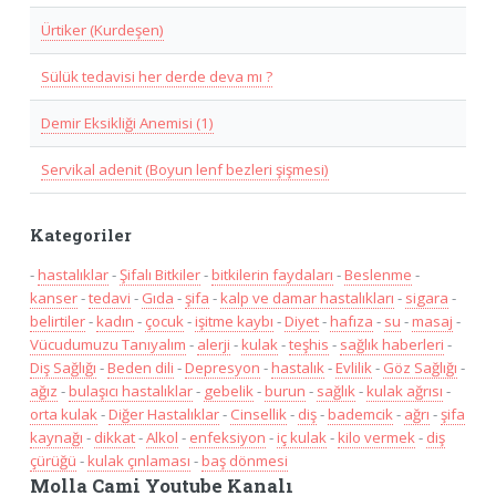
Ürtiker (Kurdeşen)
Sülük tedavisi her derde deva mı ?
Demir Eksikliği Anemisi (1)
Servikal adenit (Boyun lenf bezleri şişmesi)
Kategoriler
-
hastalıklar
-
Şifalı Bitkiler
-
bitkilerin faydaları
-
Beslenme
-
kanser
-
tedavi
-
Gıda
-
şifa
-
kalp ve damar hastalıkları
-
sigara
-
belirtiler
-
kadın
-
çocuk
-
işitme kaybı
-
Diyet
-
hafıza
-
su
-
masaj
-
Vücudumuzu Tanıyalım
-
alerji
-
kulak
-
teşhis
-
sağlık haberleri
-
Diş Sağlığı
-
Beden dili
-
Depresyon
-
hastalık
-
Evlilik
-
Göz Sağlığı
-
ağız
-
bulaşıcı hastalıklar
-
gebelik
-
burun
-
sağlık
-
kulak ağrısı
-
orta kulak
-
Diğer Hastalıklar
-
Cinsellik
-
diş
-
bademcik
-
ağrı
-
şifa
kaynağı
-
dikkat
-
Alkol
-
enfeksiyon
-
iç kulak
-
kilo vermek
-
diş
çürüğü
-
kulak çınlaması
-
baş dönmesi
Molla Cami Youtube Kanalı