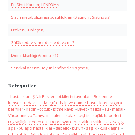
En Sinsi Kanser; LENFOMA
Sistin metabolizması bozuklukları (Sistinüri , Sistinozis)
Ürtiker (Kurdeşen)
Sülük tedavisi her derde deva mı ?
Demir Eksikliği Anemisi (1)
Servikal adenit (Boyun lenf bezleri şişmesi)
Kategoriler
-
hastalıklar
-
Şifalı Bitkiler
-
bitkilerin faydaları
-
Beslenme
-
kanser
-
tedavi
-
Gıda
-
şifa
-
kalp ve damar hastalıkları
-
sigara
-
belirtiler
-
kadın
-
çocuk
-
işitme kaybı
-
Diyet
-
hafıza
-
su
-
masaj
-
Vücudumuzu Tanıyalım
-
alerji
-
kulak
-
teşhis
-
sağlık haberleri
-
Diş Sağlığı
-
Beden dili
-
Depresyon
-
hastalık
-
Evlilik
-
Göz Sağlığı
-
ağız
-
bulaşıcı hastalıklar
-
gebelik
-
burun
-
sağlık
-
kulak ağrısı
-
orta kulak
-
Diğer Hastalıklar
-
Cinsellik
-
diş
-
bademcik
-
ağrı
-
şifa