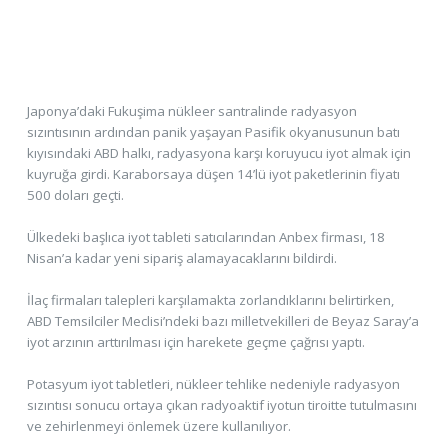
Japonya’daki Fukuşima nükleer santralinde radyasyon
sızıntısının ardından panik yaşayan Pasifik okyanusunun batı
kıyısındaki ABD halkı, radyasyona karşı koruyucu iyot almak için
kuyruğa girdi. Karaborsaya düşen 14’lü iyot paketlerinin fiyatı
500 doları geçti.
Ülkedeki başlıca iyot tableti satıcılarından Anbex firması, 18
Nisan’a kadar yeni sipariş alamayacaklarını bildirdi.
İlaç firmaları talepleri karşılamakta zorlandıklarını belirtirken,
ABD Temsilciler Meclisi’ndeki bazı milletvekilleri de Beyaz Saray’a
iyot arzının arttırılması için harekete geçme çağrısı yaptı.
Potasyum iyot tabletleri, nükleer tehlike nedeniyle radyasyon
sızıntısı sonucu ortaya çıkan radyoaktif iyotun tiroitte tutulmasını
ve zehirlenmeyi önlemek üzere kullanılıyor.