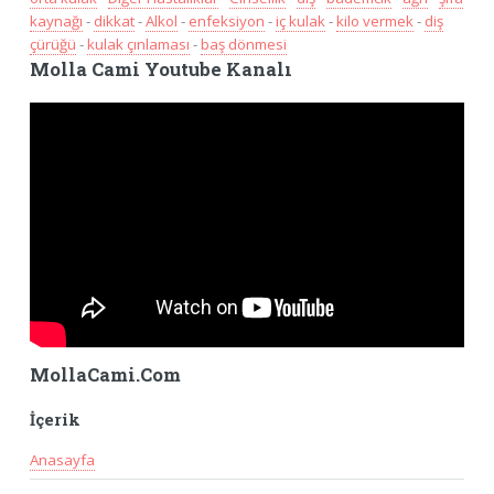
kaynağı
-
dikkat
-
Alkol
-
enfeksiyon
-
iç kulak
-
kilo vermek
-
diş
çürüğü
-
kulak çınlaması
-
baş dönmesi
Molla Cami Youtube Kanalı
MollaCami.Com
İçerik
Anasayfa