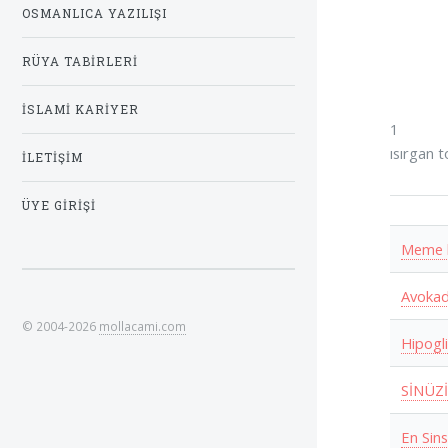
OSMANLICA YAZILIŞI
RÜYA TABIRLERI
İSLAMI KARIYER
1
ısırgan t
İLETIŞIM
ÜYE GIRIŞI
Meme h
Avokad
© 2004-2026
mollacami.com
Hipogli
SİNÜZİ
En Sin