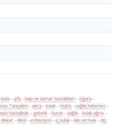
-
Gıda
-
şifa
-
kalp ve damar hastalıkları
-
sigara
-
uzu Tanıyalım
-
alerji
-
kulak
-
teşhis
-
sağlık haberleri
-
aşıcı hastalıklar
-
gebelik
-
burun
-
sağlık
-
kulak ağrısı
-
-
dikkat
-
Alkol
-
enfeksiyon
-
iç kulak
-
kilo vermek
-
diş