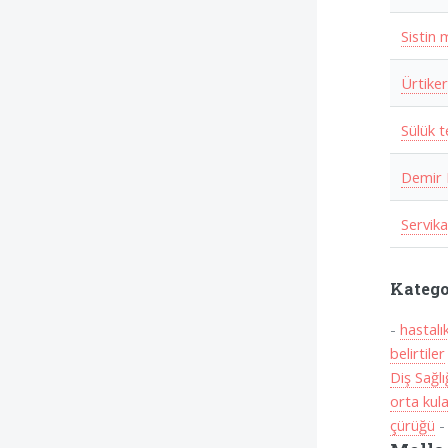
Sistin 
Ürtike
Sülük t
Demir E
Servika
Katego
-
hastalı
belirtiler
Diş Sağlı
orta kul
çürüğü