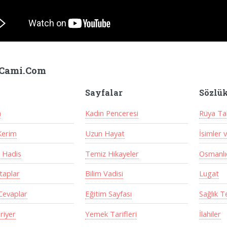
Cami.Com
Sayfalar
Sözlü
a
Kadın Penceresi
Rüya Tab
Kerim
Uzun Hayat
İsimler 
 Hadis
Temiz Hikayeler
Osmanlıc
itaplar
Bilim Vadisi
Lugat
Cevaplar
Eğitim Sayfası
Sağlık T
riyer
Yemek Tarifleri
İlahiler