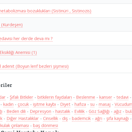
metabolizması bozuklukları (Sistinüri , Sistinozis)
r (Kurdeşen)
edavisi her derde deva mı ?
ksikliği Anemisi (1)
l adenit (Boyun lenf bezleri şişmesi)
riler
klar
-
Şifalı Bitkiler
-
bitkilerin faydaları
-
Beslenme
-
kanser
-
tedavi
-
kadın
-
çocuk
-
işitme kaybı
-
Diyet
-
hafıza
-
su
-
masaj
-
Vücudum
ğı
-
Beden dili
-
Depresyon
-
hastalık
-
Evlilik
-
Göz Sağlığı
-
ağız
-
bul
ak
-
Diğer Hastalıklar
-
Cinsellik
-
diş
-
bademcik
-
ağrı
-
şifa kaynağı
-
kulak çınlaması
-
baş dönmesi