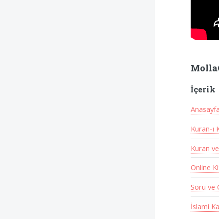
Molla
İçerik
Anasayf
Kuran-ı 
Kuran ve
Online K
Soru ve 
İslami Ka