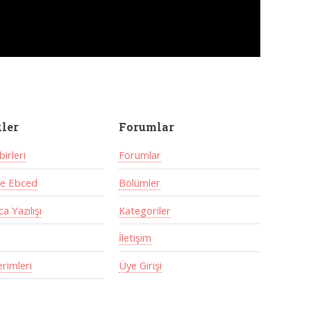
kler
Forumlar
irleri
Forumlar
ve Ebced
Bölümler
a Yazılışı
Kategoriler
İletişim
erimleri
Üye Girişi