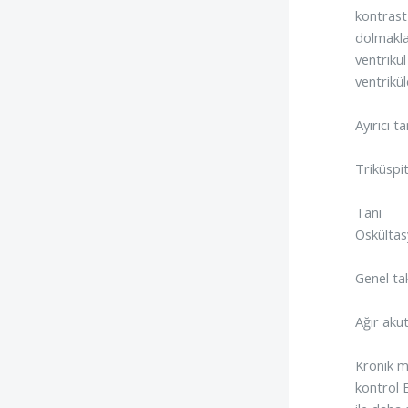
kontrast
dolmakla
ventrikü
ventrikü
Ayırıcı ta
Triküspi
Tanı
Oskültas
Genel tak
Ağır akut
Kronik m
kontrol 