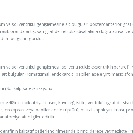
um ve sol ventrikül genişlemesine ait bulgular; posteroanterior grafid
rasik oranda artış, yan grafide retrokardiyal alana doğru atriyal ve 
ödem bulguları görülür.
um ve sol ventrikül genişlemesi, sol ventrikülde eksentrik hipertrofi
 ait bulgular (romatizmal, endokardit, papiller adele yırtılmasıdisfo
anı (Sol kalp kateterizayonu)
tmezliğinin tipik atriyal basınç kaydı eğrisi ile, ventrikülografide si
oz, prolapsus veya papiller adele rüptürü, mitral kapak yırtılması, p
natomiye ait bilgiler edinilir.
lografinin kalitatif değerlendirilmesinde birinci derece yetmezlikte 