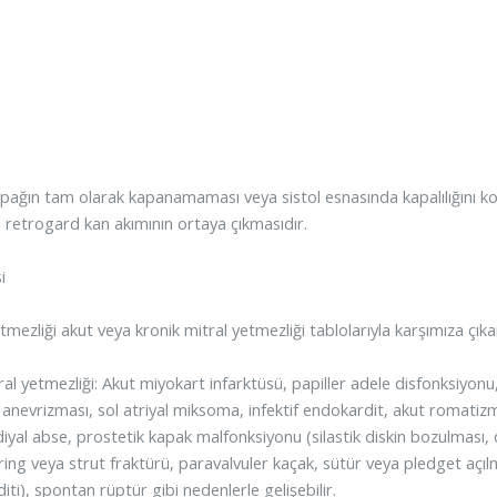
apağın tam olarak kapanamaması veya sistol esnasında kapalılığını k
 retrogard kan akımının ortaya çıkmasıdır.
i
tmezliği akut veya kronik mitral yetmezliği tablolarıyla karşımıza çıka
al yetmezliği: Akut miyokart infarktüsü, papiller adele disfonksiyonu, 
l anevrizması, sol atriyal miksoma, infektif endokardit, akut romatiz
iyal abse, prostetik kapak malfonksiyonu (silastik diskin bozulması,
 ring veya strut fraktürü, paravalvuler kaçak, sütür veya pledget aç
ti), spontan rüptür gibi nedenlerle gelişebilir.