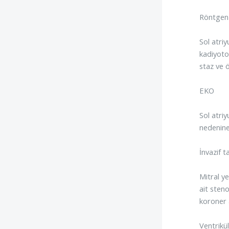
Röntgen
Sol atriy
kadiyoto
staz ve 
EKO
Sol atriy
nedenine
İnvazif t
Mitral ye
ait sten
koroner a
Ventrikü