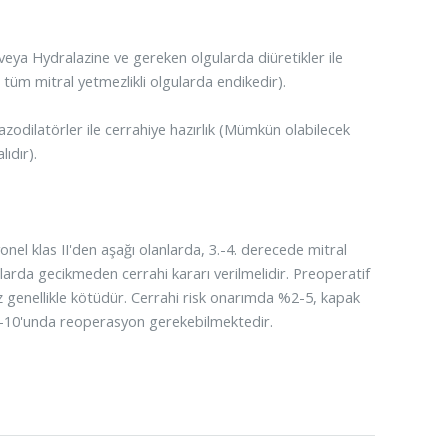
 veya Hydralazine ve gereken olgularda diüretikler ile
n tüm mitral yetmezlikli olgularda endikedir).
zodilatörler ile cerrahiye hazırlık (Mümkün olabilecek
ıdır).
nel klas II'den aşağı olanlarda, 3.-4. derecede mitral
arda gecikmeden cerrahi kararı verilmelidir. Preoperatif
enellikle kötüdür. Cerrahi risk onarımda %2-5, kapak
2-10'unda reoperasyon gerekebilmektedir.