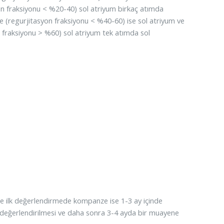
yon fraksiyonu < %20-40) sol atriyum birkaç atımda
 (regurjitasyon fraksiyonu < %40-60) ise sol atriyum ve
n fraksiyonu > %60) sol atriyum tek atımda sol
ile ilk değerlendirmede kompanze ise 1-3 ay içinde
n değerlendirilmesi ve daha sonra 3-4 ayda bir muayene