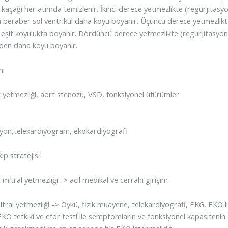
 kaçağı her atımda temizlenir. İkinci derece yetmezlikte (regurjitas
 beraber sol ventrikül daha koyu boyanır. Üçüncü derece yetmezlikte
l eşit koyulukta boyanır. Dördüncü derece yetmezlikte (regurjitasyo
lden daha koyu boyanır.
nı
t yetmezliği, aort stenozu, VSD, fonksiyonel üfürümler
yon,telekardiyogram, ekokardiyografi
ip stratejisi
 mitral yetmezliği -> acil medikal ve cerrahi girişim
itral yetmezliği -> Öykü, fizik muayene, telekardiyografi, EKG, EKO 
EKO tetkiki ve efor testi ile semptomların ve fonksiyonel kapasiteni