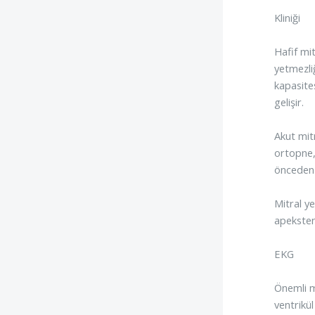
Kliniği
Hafif mi
yetmezli
kapasite
gelişir.
Akut mit
ortopne,
önceden 
Mitral ye
apeksten 
EKG
Önemli mi
ventrikül