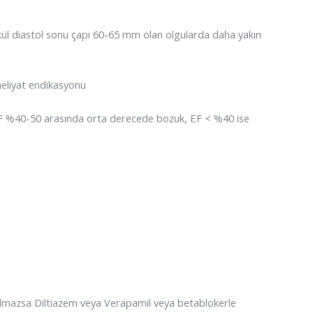
ikül diastol sonu çapı 60-65 mm olan olgularda daha yakın
meliyat endikasyonu
 EF %40-50 arasında orta derecede bozuk, EF < %40 ise
li olmazsa Diltiazem veya Verapamil veya betablokerle