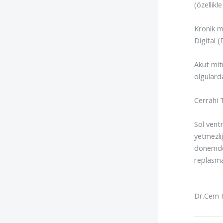
(özellikl
Kronik mi
Digital (
Akut mit
olgulard
Cerrahi 
Sol vent
yetmezli
dönemde 
replasma
Dr.Cem 