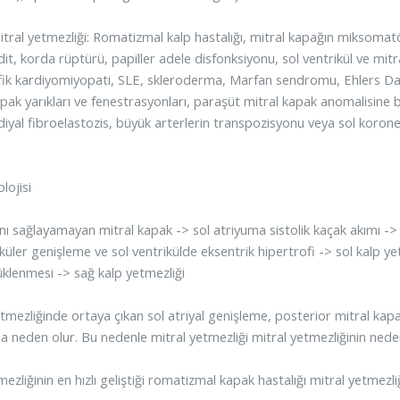
itral yetmezliği: Romatizmal kalp hastalığı, mitral kapağın miksomat
it, korda rüptürü, papiller adele disfonksiyonu, sol ventrikül ve mitr
fik kardiyomiyopati, SLE, skleroderma, Marfan sendromu, Ehlers D
pak yarıkları ve fenestrasyonları, paraşüt mitral kapak anomalisine ba
iyal fibroelastozis, büyük arterlerin transpozisyonu veya sol koroner
lojisi
ğını sağlayamayan mitral kapak -> sol atriyuma sistolik kaçak akımı ->
iküler genişleme ve sol ventrikülde eksentrik hipertrofi -> sol kalp 
üklenmesi -> sağ kalp yetmezliği
etmezliğinde ortaya çıkan sol atriyal genişleme, posterior mitral kap
a neden olur. Bu nedenle mitral yetmezliği mitral yetmezliğinin ned
ezliğinin en hızlı geliştiği romatizmal kapak hastalığı mitral yetmezliğ