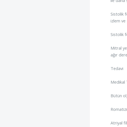
ile daha
Sistolik
izlem ve
Sistolik
Mitral y
ağır der
Tedavi
Medikal 
Bütün olg
Romatizm
Atriyal 