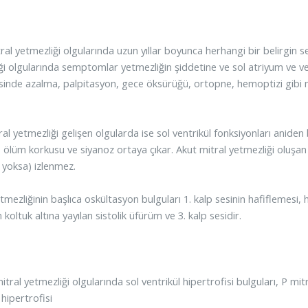
tral yetmezliği olgularında uzun yıllar boyunca herhangi bir belirgi
ği olgularında semptomlar yetmezliğin şiddetine ve sol atriyum ve vent
sinde azalma, palpitasyon, gece öksürüğü, ortopne, hemoptizi gibi 
ral yetmezliği gelişen olgularda ise sol ventrikül fonksiyonları anide
 ölüm korkusu ve siyanoz ortaya çıkar. Akut mitral yetmezliği oluşa
yoksa) izlenmez.
tmezliğinin başlıca oskültasyon bulguları 1. kalp sesinin hafiflemesi,
koltuk altına yayılan sistolik üfürüm ve 3. kalp sesidir.
tral yetmezliği olgularında sol ventrikül hipertrofisi bulguları, P mit
 hipertrofisi