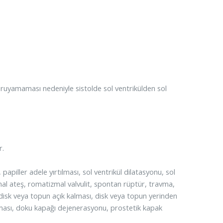
oruyamaması nedeniyle sistolde sol ventrikülden sol
r.
papiller adele yırtılması, sol ventrikül dilatasyonu, sol
mal ateş, romatizmal valvulit, spontan rüptür, travma,
 disk veya topun açık kalması, disk veya topun yerinden
ılması, doku kapağı dejenerasyonu, prostetik kapak