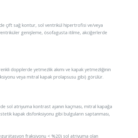
e çift sağ kontur, sol ventrikül hipertrofisi ve/veya
ventriküler genişleme, ösofagusta itilme, akciğerlerde
, renkli dopplerde yetmezlik akımı ve kapak yetmezliğinin
nksiyonu veya mitral kapak prolapsusu gibi) görülür.
stolde sol atriyuma kontrast ajanın kaçması, mitral kapağa
rostetik kapak disfonksiyonu gibi bulguların saptanması,
(regurjitasyon fraksiyonu < %20) sol atriyuma olan