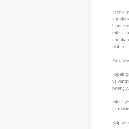
Kronik m
endokard
hipertro
mitral ka
endokard
olabilir.
Patofizyo
Kapalılı
ve ventr
basınç y
Mitral y
artmasın
Kalp yetm