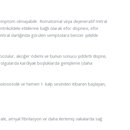
n semptom olmayabilir. Romatizmal veya dejeneratif mitral
riküldeki etkilerine bağlı olarak efor dispnesi, efor
mitral darlığında görülen semptolara benzer şekilde
n bozulur, akciğer ödemi ve bunun sonucu şiddetli dispne,
n olgularda kardiyak boşluklarda genişleme (daha
 holosistolik ve hemen 1. kalp sesinden itibaren başlayan,
rale, atriyal fibrilasyon ve daha ilerlemiş vakalarda sağ