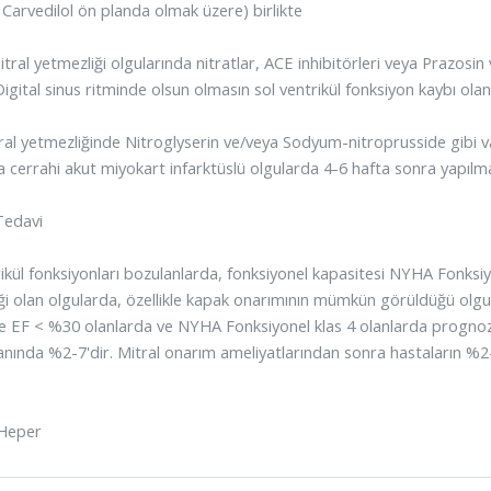
e Carvedilol ön planda olmak üzere) birlikte
tral yetmezliği olgularında nitratlar, ACE inhibitörleri veya Prazosin
Digital sinus ritminde olsun olmasın sol ventrikül fonksiyon kaybı ola
ral yetmezliğinde Nitroglyserin ve/veya Sodyum-nitroprusside gibi va
a cerrahi akut miyokart infarktüslü olgularda 4-6 hafta sonra yapılmal
Tedavi
rikül fonksiyonları bozulanlarda, fonksiyonel kapasitesi NYHA Fonksiyo
ği olan olgularda, özellikle kapak onarımının mümkün görüldüğü olgul
EF < %30 olanlarda ve NYHA Fonksiyonel klas 4 olanlarda prognoz g
nında %2-7'dir. Mitral onarım ameliyatlarından sonra hastaların %
Heper