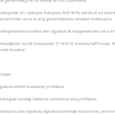
 sık gerekmedikçe en az senede bir EKO istenmelidir.
 fonksiyonlar (EF: ejeksiyon fraksiyonu %50-%55) sınırda ve sol ventr
 semptomları varsa ve artış göstermekteyse ameliyat endikasyonu
 fonksiyonlarında bozulma olan olgularda ilk muayenelerden sonra a
etmezliğinde; sistolik fonksiyonlar EF %50-55 arasında hafif bozuk,
ecede bozuktur.
Tedavi
ularda infektif endokardit profilaksisi
al kapak hastalığı olanlarda romatizmal ateş profilaksisi
fibrilasyonu olan olgularda digitalizasyonla kalp hızı kontrolü, yeter