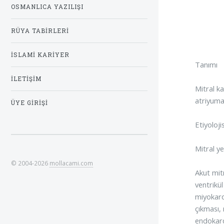
OSMANLICA YAZILIŞI
RÜYA TABIRLERI
İSLAMI KARIYER
Tanımı
İLETIŞIM
Mitral k
atriyuma
ÜYE GIRIŞI
Etiyolojis
Mitral ye
© 2004-2026
mollacami.com
Akut mitr
ventrikü
miyokard
çıkması,
endokardi