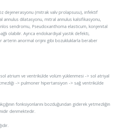
öz dejenerasyonu (mitrak valv prolapsusu), infektif
al annulus dilatasyonu, mitral annulus kalsifikasyonu,
anlos sendromu, Pseudoxanthoma elasticum, konjenital
ğlı olabilir. Ayrıca endokardiyal yastık defekti,
 arterin anormal orijini gibi bozukluklarla beraber
 sol atrium ve ventrikülde volüm yüklenmesi -> sol atriyal
yetmezliği -> pulmoner hipertansiyon -> sağ ventrikülde
akçığının fonksiyonlarını bozduğundan giderek yetmezliğin
enidir denmektedir.
idir.