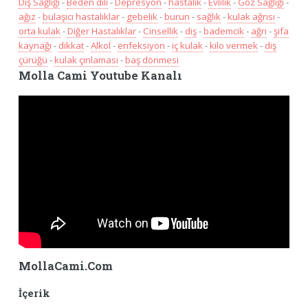
Diş Sağlığı
-
Beden dili
-
Depresyon
-
hastalık
-
Evlilik
-
Göz Sağlığı
-
ağız
-
bulaşıcı hastalıklar
-
gebelik
-
burun
-
sağlık
-
kulak ağrısı
-
orta kulak
-
Diğer Hastalıklar
-
Cinsellik
-
diş
-
bademcik
-
ağrı
-
şifa
kaynağı
-
dikkat
-
Alkol
-
enfeksiyon
-
iç kulak
-
kilo vermek
-
diş
çürüğü
-
kulak çınlaması
-
baş dönmesi
Molla Cami Youtube Kanalı
MollaCami.Com
İçerik