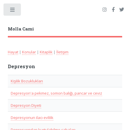
Toggle
Molla Cami
Hayat
|
Konular
|
Kitaplık
|
İletişim
Depresyon
Kişilik Bozuklukları
Depresyon'a pekmez, somon balığı, pancar ve ceviz
Depresyon Diyeti
Depresyonun ilacı evlilik
Deprosyondan kurtulabilme çabaları