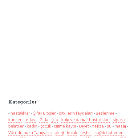
Kategoriler
-
hastalıklar
-
Şifalı Bitkiler
-
bitkilerin faydaları
-
Beslenme
-
kanser
-
tedavi
-
Gıda
-
şifa
-
kalp ve damar hastalıkları
-
sigara
-
belirtiler
-
kadın
-
çocuk
-
işitme kaybı
-
Diyet
-
hafıza
-
su
-
masaj
-
Vücudumuzu Tanıyalım
-
alerji
-
kulak
-
teşhis
-
sağlık haberleri
-