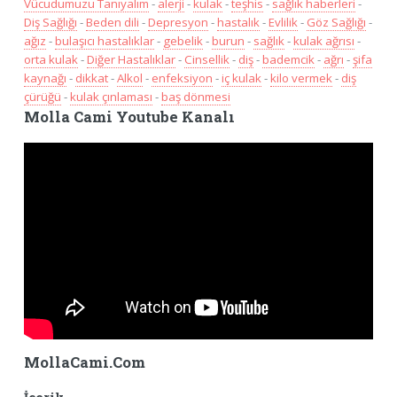
Vücudumuzu Tanıyalım
-
alerji
-
kulak
-
teşhis
-
sağlık haberleri
-
Diş Sağlığı
-
Beden dili
-
Depresyon
-
hastalık
-
Evlilik
-
Göz Sağlığı
-
ağız
-
bulaşıcı hastalıklar
-
gebelik
-
burun
-
sağlık
-
kulak ağrısı
-
orta kulak
-
Diğer Hastalıklar
-
Cinsellik
-
diş
-
bademcik
-
ağrı
-
şifa
kaynağı
-
dikkat
-
Alkol
-
enfeksiyon
-
iç kulak
-
kilo vermek
-
diş
çürüğü
-
kulak çınlaması
-
baş dönmesi
Molla Cami Youtube Kanalı
MollaCami.Com