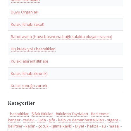
Duyu Organları
Kulak iltihabı (akut)
Barotravma (Hava basıncına bağlı kulakta oluşan travma)
Dış kulak yolu hastalıkları
Kulak labirent iltihabı
Kulak iltihabı (kronik)
Kulak çubuğu zararlı
Kategoriler
-
hastalıklar
-
Şifalı Bitkiler
-
bitkilerin faydaları
-
Beslenme
-
kanser
-
tedavi
-
Gıda
-
şifa
-
kalp ve damar hastalıkları
-
sigara
-
belirtiler
-
kadın
-
çocuk
-
işitme kaybı
-
Diyet
-
hafıza
-
su
-
masaj
-