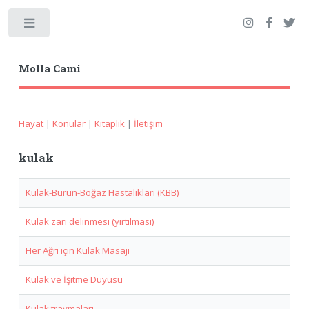
Toggle
Molla Cami
Hayat
|
Konular
|
Kitaplık
|
İletişim
kulak
Kulak-Burun-Boğaz Hastalıkları (KBB)
Kulak zarı delinmesi (yırtılması)
Her Ağrı için Kulak Masajı
Kulak ve İşitme Duyusu
Kulak travmaları