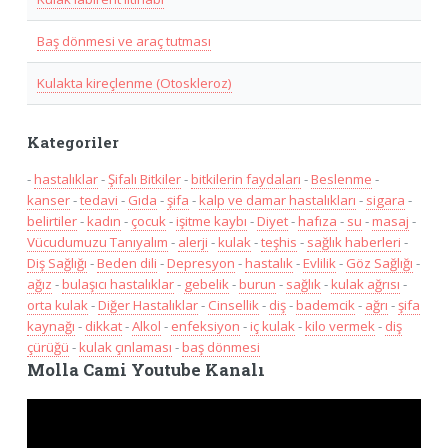
Baş dönmesi ve araç tutması
Kulakta kireçlenme (Otoskleroz)
Kategoriler
-
hastalıklar
-
Şifalı Bitkiler
-
bitkilerin faydaları
-
Beslenme
-
kanser
-
tedavi
-
Gıda
-
şifa
-
kalp ve damar hastalıkları
-
sigara
-
belirtiler
-
kadın
-
çocuk
-
işitme kaybı
-
Diyet
-
hafıza
-
su
-
masaj
-
Vücudumuzu Tanıyalım
-
alerji
-
kulak
-
teşhis
-
sağlık haberleri
-
Diş Sağlığı
-
Beden dili
-
Depresyon
-
hastalık
-
Evlilik
-
Göz Sağlığı
-
ağız
-
bulaşıcı hastalıklar
-
gebelik
-
burun
-
sağlık
-
kulak ağrısı
-
orta kulak
-
Diğer Hastalıklar
-
Cinsellik
-
diş
-
bademcik
-
ağrı
-
şifa
kaynağı
-
dikkat
-
Alkol
-
enfeksiyon
-
iç kulak
-
kilo vermek
-
diş
çürüğü
-
kulak çınlaması
-
baş dönmesi
Molla Cami Youtube Kanalı