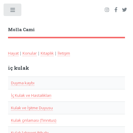
Toggle
Molla Cami
Hayat
|
Konular
|
Kitaplık
|
İletişim
iç kulak
Duyma kaybı
İç Kulak ve Hastalıkları
Kulak ve İşitme Duyusu
Kulak çınlaması (Tinnitus)
Kulak labirent iltihabı