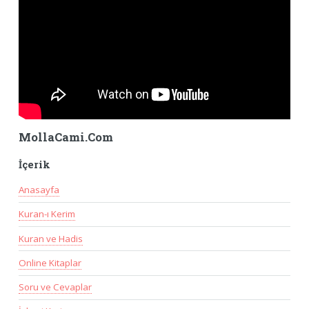
MollaCami.Com
İçerik
Anasayfa
Kuran-ı Kerim
Kuran ve Hadis
Online Kitaplar
Soru ve Cevaplar